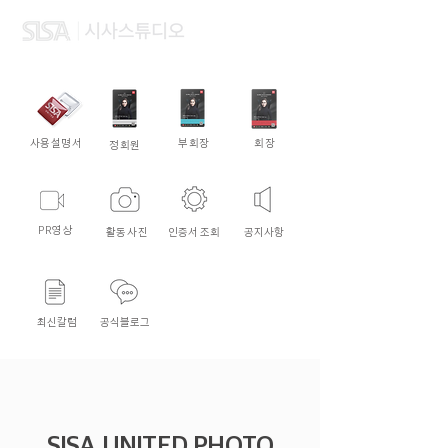
사용설명서
부회장
회장
정회원
PR영상
활동사진
인증서 조회
​공지사항
최신칼럼
​공식블로그
SISA UNITED PHOTO