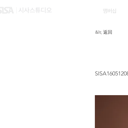
맴버십
&lt; 返回
ZHU 
SISA1605120