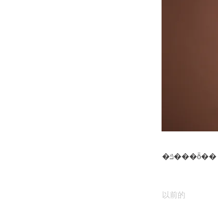
�ݿ���ȭ��
以前的