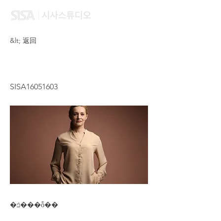
&lt; 返回
ZHU XIAO HUI
SISA16051603
�ݿ���ȭ��