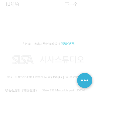
以前的
下一个
* 咨询： 点击在线咨询或拨打
1588-3876
SISA UNITED CO.LTD I KEVIN KWAK（郭峰准）｜
161-86-01652
（韩国）
联合会总部（韩国金浦） I 336～339 Masterbiz park, 2083-6
Jang-gi dong, Gimpo, Korea
共享美容院（韩国江南） I SISA STUDIO, Daeil building, 616
Non-hyun rd, Gangnam, Seoul, Korea
海外支部（马来西亚吉隆坡） I C-2-3 Bukit Jalil City, Jalan Jalil
Utama 2, Bukit Jalil, 57000 Kuala Lumpur, Wilayah Persekutuan
Kuala Lumpur, Malaysia