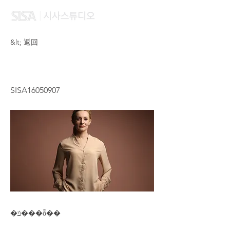
&lt; 返回
ZHU SU DAN
SISA16050907
�ݿ���ȭ��