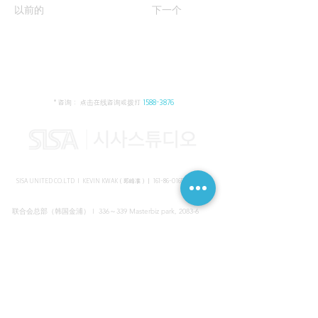
以前的
下一个
* 咨询： 点击在线咨询或拨打
1588-3876
SISA UNITED CO.LTD I KEVIN KWAK（郭峰准）｜
161-86-01652
（韩国）
联合会总部（韩国金浦） I 336～339 Masterbiz park, 2083-6
Jang-gi dong, Gimpo, Korea
共享美容院（韩国江南） I SISA STUDIO, Daeil building, 616
Non-hyun rd, Gangnam, Seoul, Korea
海外支部（马来西亚吉隆坡） I C-2-3 Bukit Jalil City, Jalan Jalil
Utama 2, Bukit Jalil, 57000 Kuala Lumpur, Wilayah Persekutuan
Kuala Lumpur, Malaysia