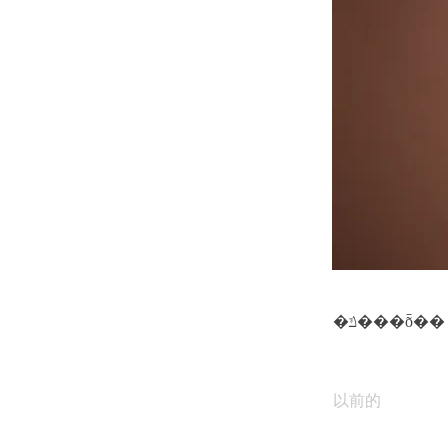
�ݿ���ȭ��
以前的