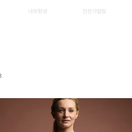
내부환경
전문가칼럼
G XIAO
3