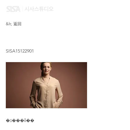
&lt; 返回
ZHANG MING YI
SISA15122901
�ݿ���ȭ��