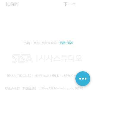
以前的
下一个
* 咨询： 点击在线咨询或拨打
1588-3876
SISA UNITED CO.LTD I KEVIN KWAK（郭峰准）｜
161-86-01652
（韩国）
联合会总部（韩国金浦） I 336～339 Masterbiz park, 2083-6
Jang-gi dong, Gimpo, Korea
共享美容院（韩国江南） I SISA STUDIO, Daeil building, 616
Non-hyun rd, Gangnam, Seoul, Korea
海外支部（马来西亚吉隆坡） I C-2-3 Bukit Jalil City, Jalan Jalil
Utama 2, Bukit Jalil, 57000 Kuala Lumpur, Wilayah Persekutuan
Kuala Lumpur, Malaysia