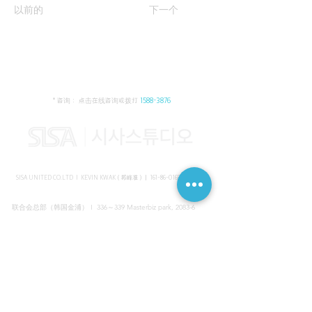
以前的
下一个
* 咨询： 点击在线咨询或拨打
1588-3876
SISA UNITED CO.LTD I KEVIN KWAK（郭峰准）｜
161-86-01652
（韩国）
联合会总部（韩国金浦） I 336～339 Masterbiz park, 2083-6
Jang-gi dong, Gimpo, Korea
共享美容院（韩国江南） I SISA STUDIO, Daeil building, 616
Non-hyun rd, Gangnam, Seoul, Korea
海外支部（马来西亚吉隆坡） I C-2-3 Bukit Jalil City, Jalan Jalil
Utama 2, Bukit Jalil, 57000 Kuala Lumpur, Wilayah Persekutuan
Kuala Lumpur, Malaysia