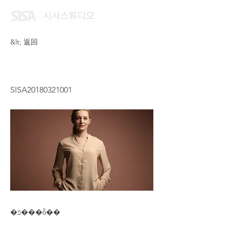
&lt; 返回
ZHANG GUANG QUN
SISA20180321001
�ݿ���ȭ��