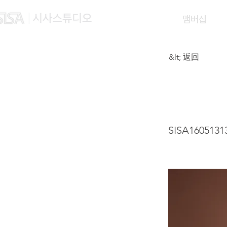
맴버십
&lt; 返回
YU C
SISA1605131