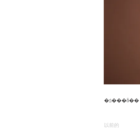
�ݿ���ȭ��
以前的