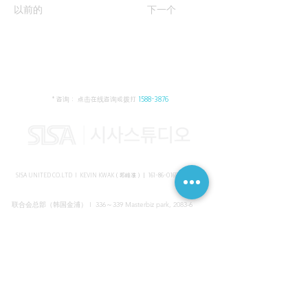
以前的
下一个
* 咨询： 点击在线咨询或拨打
1588-3876
SISA UNITED CO.LTD I KEVIN KWAK（郭峰准）｜
161-86-01652
（韩国）
联合会总部（韩国金浦） I 336～339 Masterbiz park, 2083-6
Jang-gi dong, Gimpo, Korea
共享美容院（韩国江南） I SISA STUDIO, Daeil building, 616
Non-hyun rd, Gangnam, Seoul, Korea
海外支部（马来西亚吉隆坡） I C-2-3 Bukit Jalil City, Jalan Jalil
Utama 2, Bukit Jalil, 57000 Kuala Lumpur, Wilayah Persekutuan
Kuala Lumpur, Malaysia