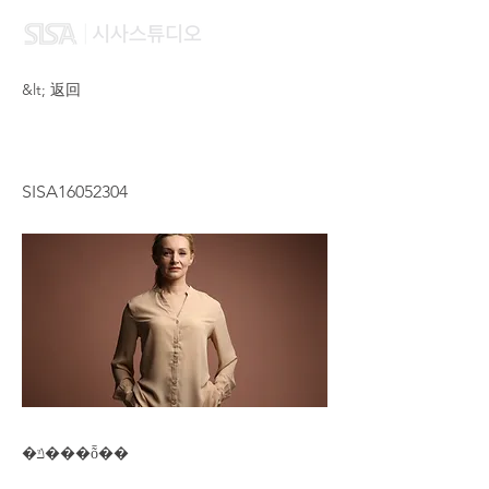
&lt; 返回
YANG JIN MEI
SISA16052304
�ݿ���ȭ��