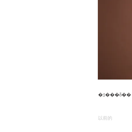
�ݿ���ȭ��
以前的