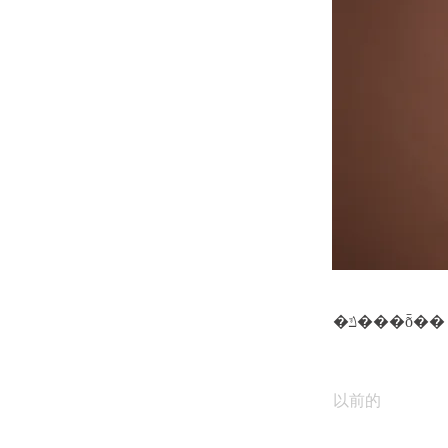
�ݿ���ȭ��
以前的