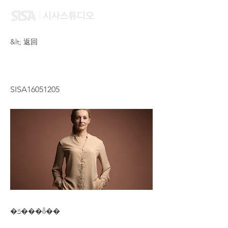
&lt; 返回
WANG JUAN
SISA16051205
�ݿ���ȭ��