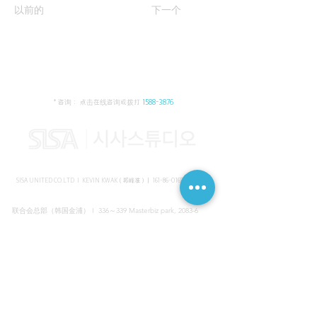
以前的
下一个
* 咨询： 点击在线咨询或拨打
1588-3876
SISA UNITED CO.LTD I KEVIN KWAK（郭峰准）｜
161-86-01652
（韩国）
联合会总部（韩国金浦） I 336～339 Masterbiz park, 2083-6
Jang-gi dong, Gimpo, Korea
共享美容院（韩国江南） I SISA STUDIO, Daeil building, 616
Non-hyun rd, Gangnam, Seoul, Korea
海外支部（马来西亚吉隆坡） I C-2-3 Bukit Jalil City, Jalan Jalil
Utama 2, Bukit Jalil, 57000 Kuala Lumpur, Wilayah Persekutuan
Kuala Lumpur, Malaysia