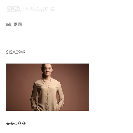
&lt; 返回
VIANN FU
SISA0949
��ȸ��