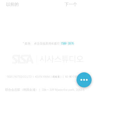
以前的
下一个
* 咨询： 点击在线咨询或拨打
1588-3876
SISA UNITED CO.LTD I KEVIN KWAK（郭峰准）｜
161-86-01652
（韩国）
联合会总部（韩国金浦） I 336～339 Masterbiz park, 2083-6
Jang-gi dong, Gimpo, Korea
共享美容院（韩国江南） I SISA STUDIO, Daeil building, 616
Non-hyun rd, Gangnam, Seoul, Korea
海外支部（马来西亚吉隆坡） I C-2-3 Bukit Jalil City, Jalan Jalil
Utama 2, Bukit Jalil, 57000 Kuala Lumpur, Wilayah Persekutuan
Kuala Lumpur, Malaysia