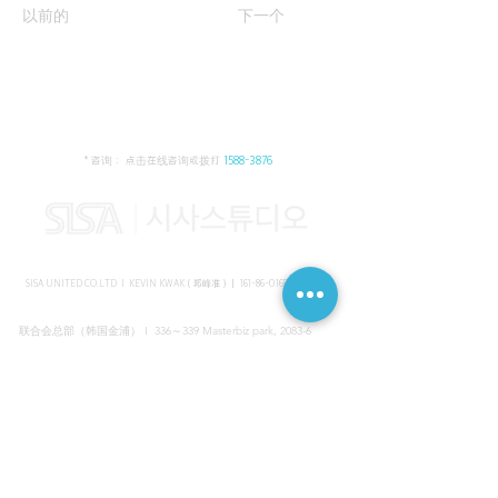
以前的
下一个
* 咨询： 点击在线咨询或拨打
1588-3876
SISA UNITED CO.LTD I KEVIN KWAK（郭峰准）｜
161-86-01652
（韩国）
联合会总部（韩国金浦） I 336～339 Masterbiz park, 2083-6
Jang-gi dong, Gimpo, Korea
共享美容院（韩国江南） I SISA STUDIO, Daeil building, 616
Non-hyun rd, Gangnam, Seoul, Korea
海外支部（马来西亚吉隆坡） I C-2-3 Bukit Jalil City, Jalan Jalil
Utama 2, Bukit Jalil, 57000 Kuala Lumpur, Wilayah Persekutuan
Kuala Lumpur, Malaysia