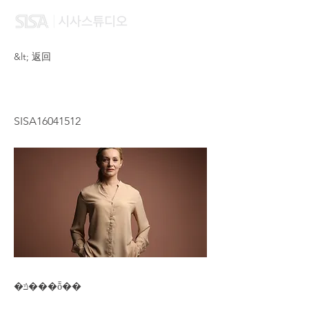
&lt; 返回
TANG CAI YUN
SISA16041512
�ݿ���ȭ��