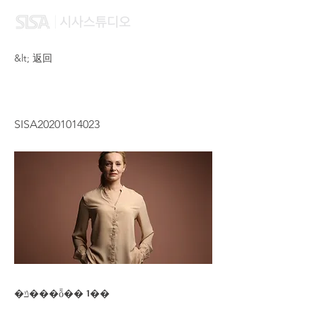
&lt; 返回
SIN JOCELYN CHI LAM
SISA20201014023
�ݿ���ȭ�� 1��