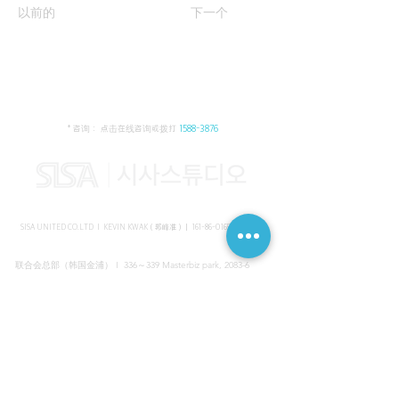
以前的
下一个
* 咨询： 点击在线咨询或拨打
1588-3876
SISA UNITED CO.LTD I KEVIN KWAK（郭峰准）｜
161-86-01652
（韩国）
联合会总部（韩国金浦） I 336～339 Masterbiz park, 2083-6
Jang-gi dong, Gimpo, Korea
共享美容院（韩国江南） I SISA STUDIO, Daeil building, 616
Non-hyun rd, Gangnam, Seoul, Korea
海外支部（马来西亚吉隆坡） I C-2-3 Bukit Jalil City, Jalan Jalil
Utama 2, Bukit Jalil, 57000 Kuala Lumpur, Wilayah Persekutuan
Kuala Lumpur, Malaysia