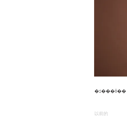
�ݿ���ȭ��
以前的