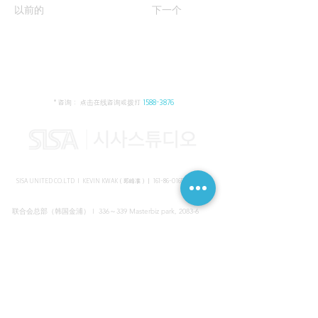
以前的
下一个
* 咨询： 点击在线咨询或拨打
1588-3876
SISA UNITED CO.LTD I KEVIN KWAK（郭峰准）｜
161-86-01652
（韩国）
联合会总部（韩国金浦） I 336～339 Masterbiz park, 2083-6
Jang-gi dong, Gimpo, Korea
共享美容院（韩国江南） I SISA STUDIO, Daeil building, 616
Non-hyun rd, Gangnam, Seoul, Korea
海外支部（马来西亚吉隆坡） I C-2-3 Bukit Jalil City, Jalan Jalil
Utama 2, Bukit Jalil, 57000 Kuala Lumpur, Wilayah Persekutuan
Kuala Lumpur, Malaysia