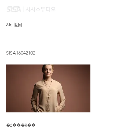
&lt; 返回
QU MEI LING
SISA16042102
�ݿ���ȭ��