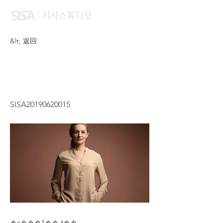
&lt; 返回
NURUL AFIQAH BT
HARRIS
SISA20190620015