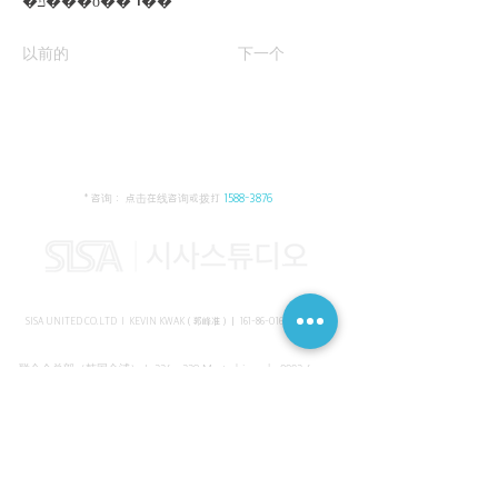
�ݿ���ȭ�� 1��
以前的
下一个
* 咨询： 点击在线咨询或拨打
1588-3876
SISA UNITED CO.LTD I KEVIN KWAK（郭峰准）｜
161-86-01652
（韩国）
联合会总部（韩国金浦） I 336～339 Masterbiz park, 2083-6
Jang-gi dong, Gimpo, Korea
共享美容院（韩国江南） I SISA STUDIO, Daeil building, 616
Non-hyun rd, Gangnam, Seoul, Korea
海外支部（马来西亚吉隆坡） I C-2-3 Bukit Jalil City, Jalan Jalil
Utama 2, Bukit Jalil, 57000 Kuala Lumpur, Wilayah Persekutuan
Kuala Lumpur, Malaysia