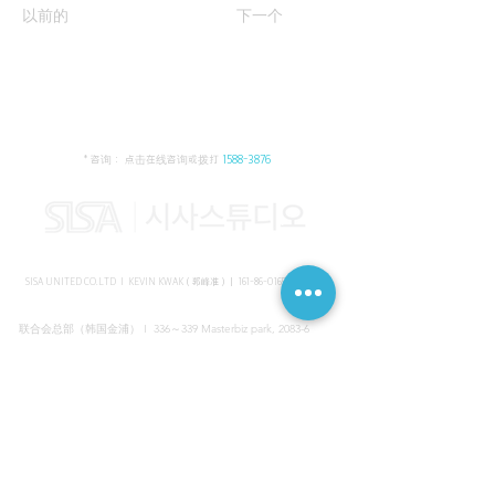
以前的
下一个
* 咨询： 点击在线咨询或拨打
1588-3876
SISA UNITED CO.LTD I KEVIN KWAK（郭峰准）｜
161-86-01652
（韩国）
联合会总部（韩国金浦） I 336～339 Masterbiz park, 2083-6
Jang-gi dong, Gimpo, Korea
共享美容院（韩国江南） I SISA STUDIO, Daeil building, 616
Non-hyun rd, Gangnam, Seoul, Korea
海外支部（马来西亚吉隆坡） I C-2-3 Bukit Jalil City, Jalan Jalil
Utama 2, Bukit Jalil, 57000 Kuala Lumpur, Wilayah Persekutuan
Kuala Lumpur, Malaysia