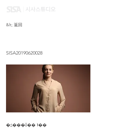
&lt; 返回
NOOR AZLINA BT ISMAIL
SISA20190620028
�ݿ���ȭ�� 1��