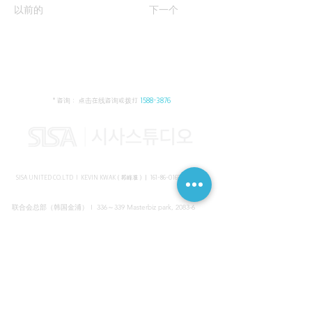
以前的
下一个
* 咨询： 点击在线咨询或拨打
1588-3876
SISA UNITED CO.LTD I KEVIN KWAK（郭峰准）｜
161-86-01652
（韩国）
联合会总部（韩国金浦） I 336～339 Masterbiz park, 2083-6
Jang-gi dong, Gimpo, Korea
共享美容院（韩国江南） I SISA STUDIO, Daeil building, 616
Non-hyun rd, Gangnam, Seoul, Korea
海外支部（马来西亚吉隆坡） I C-2-3 Bukit Jalil City, Jalan Jalil
Utama 2, Bukit Jalil, 57000 Kuala Lumpur, Wilayah Persekutuan
Kuala Lumpur, Malaysia