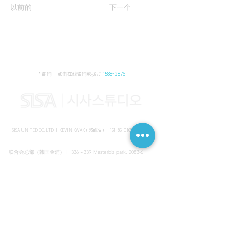
以前的
下一个
* 咨询： 点击在线咨询或拨打
1588-3876
SISA UNITED CO.LTD I KEVIN KWAK（郭峰准）｜
161-86-01652
（韩国）
联合会总部（韩国金浦） I 336～339 Masterbiz park, 2083-6
Jang-gi dong, Gimpo, Korea
共享美容院（韩国江南） I SISA STUDIO, Daeil building, 616
Non-hyun rd, Gangnam, Seoul, Korea
海外支部（马来西亚吉隆坡） I C-2-3 Bukit Jalil City, Jalan Jalil
Utama 2, Bukit Jalil, 57000 Kuala Lumpur, Wilayah Persekutuan
Kuala Lumpur, Malaysia