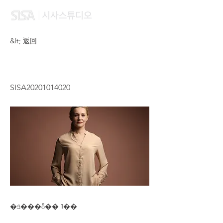
&lt; 返回
LI WAI SZE
SISA20201014020
�ݿ���ȭ�� 1��