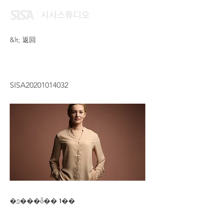
&lt; 返回
LI HOI WA
SISA20201014032
�ݿ���ȭ�� 1��