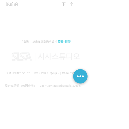
以前的
下一个
* 咨询： 点击在线咨询或拨打
1588-3876
SISA UNITED CO.LTD I KEVIN KWAK（郭峰准）｜
161-86-01652
（韩国）
联合会总部（韩国金浦） I 336～339 Masterbiz park, 2083-6
Jang-gi dong, Gimpo, Korea
共享美容院（韩国江南） I SISA STUDIO, Daeil building, 616
Non-hyun rd, Gangnam, Seoul, Korea
海外支部（马来西亚吉隆坡） I C-2-3 Bukit Jalil City, Jalan Jalil
Utama 2, Bukit Jalil, 57000 Kuala Lumpur, Wilayah Persekutuan
Kuala Lumpur, Malaysia