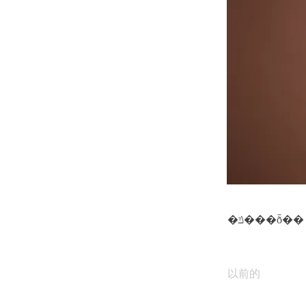
�ݿ���ȭ��
以前的