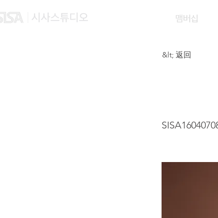
맴버십
&lt; 返回
LI E
SISA1604070