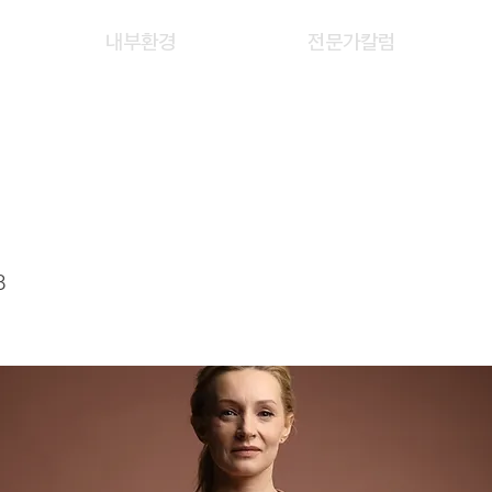
내부환경
전문가칼럼
8