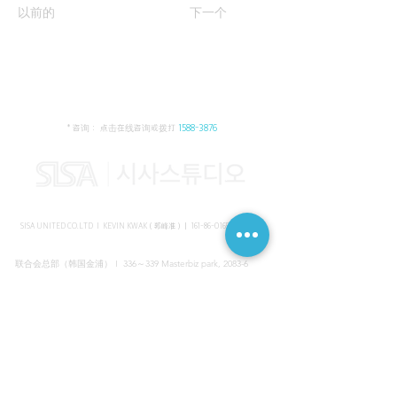
以前的
下一个
* 咨询： 点击在线咨询或拨打
1588-3876
SISA UNITED CO.LTD I KEVIN KWAK（郭峰准）｜
161-86-01652
（韩国）
联合会总部（韩国金浦） I 336～339 Masterbiz park, 2083-6
Jang-gi dong, Gimpo, Korea
共享美容院（韩国江南） I SISA STUDIO, Daeil building, 616
Non-hyun rd, Gangnam, Seoul, Korea
海外支部（马来西亚吉隆坡） I C-2-3 Bukit Jalil City, Jalan Jalil
Utama 2, Bukit Jalil, 57000 Kuala Lumpur, Wilayah Persekutuan
Kuala Lumpur, Malaysia