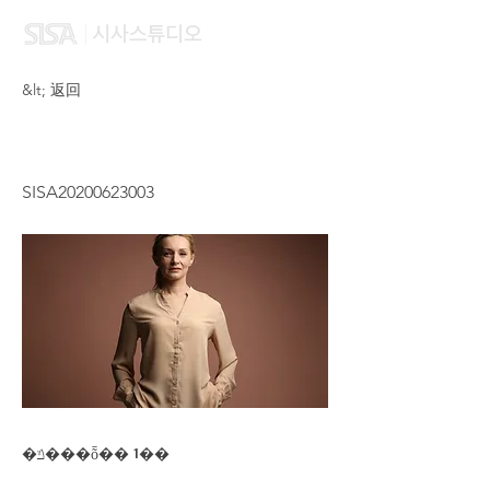
&lt; 返回
LEE CHUNG YAN
SISA20200623003
�ݿ���ȭ�� 1��