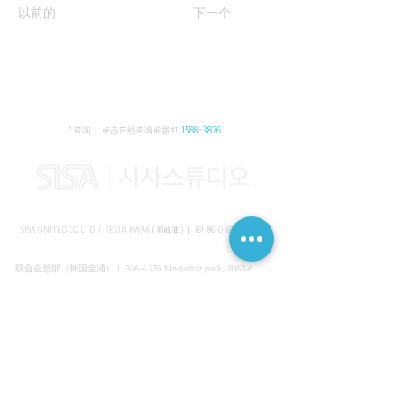
以前的
下一个
* 咨询： 点击在线咨询或拨打
1588-3876
SISA UNITED CO.LTD I KEVIN KWAK（郭峰准）｜
161-86-01652
（韩国）
联合会总部（韩国金浦） I 336～339 Masterbiz park, 2083-6
Jang-gi dong, Gimpo, Korea
共享美容院（韩国江南） I SISA STUDIO, Daeil building, 616
Non-hyun rd, Gangnam, Seoul, Korea
海外支部（马来西亚吉隆坡） I C-2-3 Bukit Jalil City, Jalan Jalil
Utama 2, Bukit Jalil, 57000 Kuala Lumpur, Wilayah Persekutuan
Kuala Lumpur, Malaysia