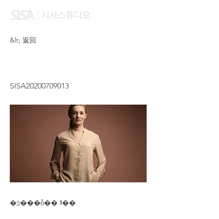
&lt; 返回
LAU HOI YING
SISA20200709013
�ݿ���ȭ�� 1��