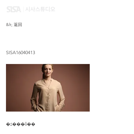
&lt; 返回
GUO YAN
SISA16040413
�ݿ���ȭ��