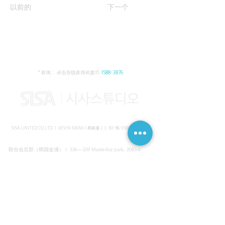
以前的
下一个
* 咨询： 点击在线咨询或拨打
1588-3876
SISA UNITED CO.LTD I KEVIN KWAK（郭峰准）｜
161-86-01652
（韩国）
联合会总部（韩国金浦） I 336～339 Masterbiz park, 2083-6
Jang-gi dong, Gimpo, Korea
共享美容院（韩国江南） I SISA STUDIO, Daeil building, 616
Non-hyun rd, Gangnam, Seoul, Korea
海外支部（马来西亚吉隆坡） I C-2-3 Bukit Jalil City, Jalan Jalil
Utama 2, Bukit Jalil, 57000 Kuala Lumpur, Wilayah Persekutuan
Kuala Lumpur, Malaysia