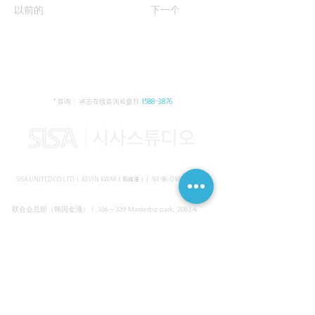
以前的
下一个
* 咨询： 点击在线咨询或拨打
1588-3876
SISA UNITED CO.LTD I KEVIN KWAK（郭峰准）｜
161-86-01652
（韩国）
联合会总部（韩国金浦） I 336～339 Masterbiz park, 2083-6
Jang-gi dong, Gimpo, Korea
共享美容院（韩国江南） I SISA STUDIO, Daeil building, 616
Non-hyun rd, Gangnam, Seoul, Korea
海外支部（马来西亚吉隆坡） I C-2-3 Bukit Jalil City, Jalan Jalil
Utama 2, Bukit Jalil, 57000 Kuala Lumpur, Wilayah Persekutuan
Kuala Lumpur, Malaysia