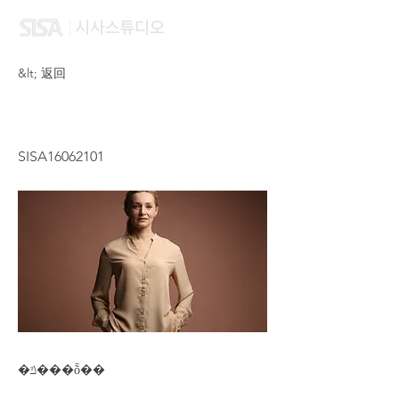
&lt; 返回
FENG HUI KAI
SISA16062101
�ݿ���ȭ��