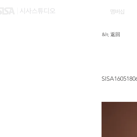
맴버십
&lt; 返回
CUI 
SISA1605180