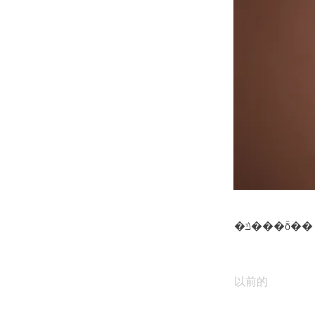
�ݿ���ȭ��
以前的