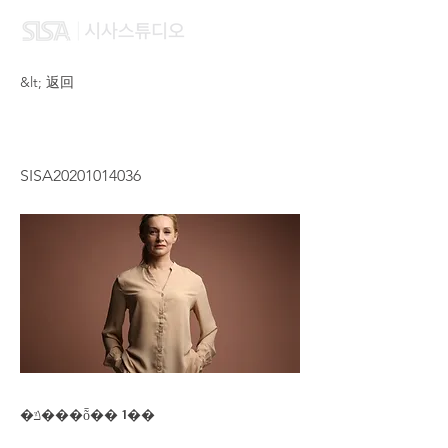
&lt; 返回
CHO MEI SHAN MISAI
SISA20201014036
�ݿ���ȭ�� 1��