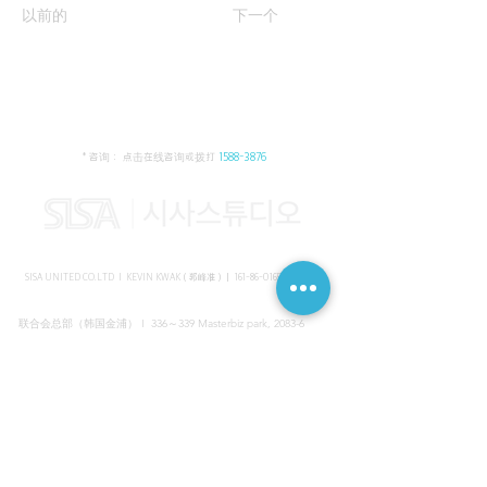
以前的
下一个
* 咨询： 点击在线咨询或拨打
1588-3876
SISA UNITED CO.LTD I KEVIN KWAK（郭峰准）｜
161-86-01652
（韩国）
联合会总部（韩国金浦） I 336～339 Masterbiz park, 2083-6
Jang-gi dong, Gimpo, Korea
共享美容院（韩国江南） I SISA STUDIO, Daeil building, 616
Non-hyun rd, Gangnam, Seoul, Korea
海外支部（马来西亚吉隆坡） I C-2-3 Bukit Jalil City, Jalan Jalil
Utama 2, Bukit Jalil, 57000 Kuala Lumpur, Wilayah Persekutuan
Kuala Lumpur, Malaysia