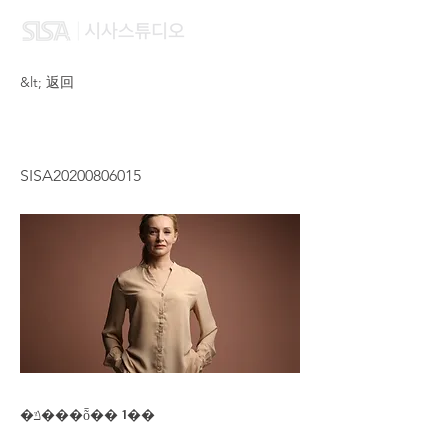
&lt; 返回
CHAN MEI WA
SISA20200806015
�ݿ���ȭ�� 1��