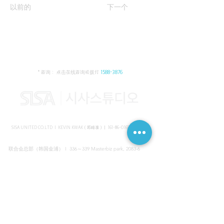
以前的
下一个
* 咨询： 点击在线咨询或拨打
1588-3876
SISA UNITED CO.LTD I KEVIN KWAK（郭峰准）｜
161-86-01652
（韩国）
联合会总部（韩国金浦） I 336～339 Masterbiz park, 2083-6
Jang-gi dong, Gimpo, Korea
共享美容院（韩国江南） I SISA STUDIO, Daeil building, 616
Non-hyun rd, Gangnam, Seoul, Korea
海外支部（马来西亚吉隆坡） I C-2-3 Bukit Jalil City, Jalan Jalil
Utama 2, Bukit Jalil, 57000 Kuala Lumpur, Wilayah Persekutuan
Kuala Lumpur, Malaysia