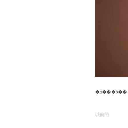
�ݿ���ȭ��
以前的