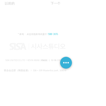
以前的
下一个
* 咨询： 点击在线咨询或拨打
1588-3876
SISA UNITED CO.LTD I KEVIN KWAK（郭峰准）｜
161-86-01652
（韩国）
联合会总部（韩国金浦） I 336～339 Masterbiz park, 2083-6
Jang-gi dong, Gimpo, Korea
共享美容院（韩国江南） I SISA STUDIO, Daeil building, 616
Non-hyun rd, Gangnam, Seoul, Korea
海外支部（马来西亚吉隆坡） I C-2-3 Bukit Jalil City, Jalan Jalil
Utama 2, Bukit Jalil, 57000 Kuala Lumpur, Wilayah Persekutuan
Kuala Lumpur, Malaysia