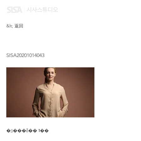
&lt; 返回
CHAN HILL TUNG
SISA20201014043
�ݿ���ȭ�� 1��