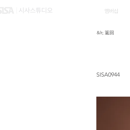
맴버십
&lt; 返回
CARM
SISA0944