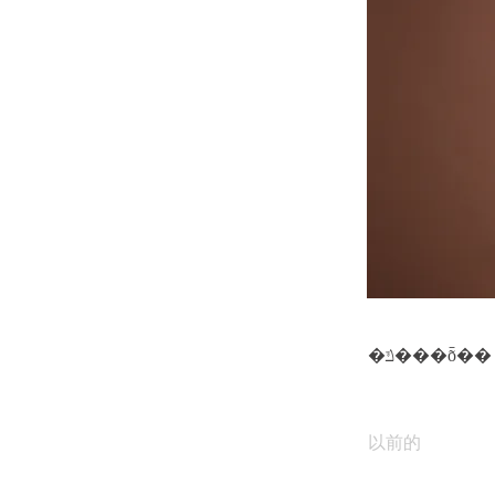
�ݿ���ȭ��
以前的