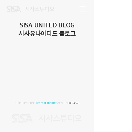
SISA UNITED BLOG
시사유나이티드 블로그
* Enquiry:
Click
live chat inquiry
or call
1588-3876
.