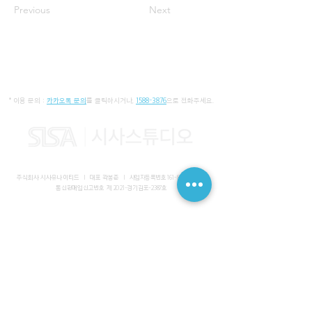
Previous
Next
* 이용 문의 :
카카오톡 문의
를 클릭하시거나,
1588-3876
으로 전화주세요.
주식회사 시사유나이티드 I 대표 곽봉준 I
사업자등록번호
161-86-01652
I
통신판매업신고번호 제 2021-경기김포-2387호
사무실 I 경기도 김포시 장기동 2083-6 마스터비즈파크 3층 336-
339호
스튜디오 I 서울특별시 강남구 논현로 616 대일빌딩
대표전화
1588-3876
I 해외문의
+82-10-7200-0211
​메일
admin@sisaunited.com
I 업무시간 평일 09:00~18:00
(13:00~14:00 점심시간)
예약시스템