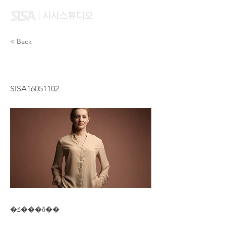
< Back
ZHOU RUI LI
SISA16051102
�ݿ���ȭ��