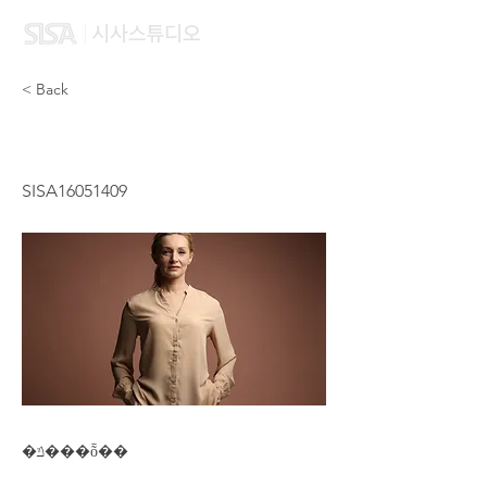
< Back
ZHAO JING JING
SISA16051409
�ݿ���ȭ��