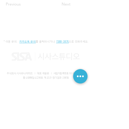
Previous
Next
* 이용 문의 :
카카오톡 문의
를 클릭하시거나,
1588-3876
으로 전화주세요.
주식회사 시사유나이티드 I 대표 곽봉준 I
사업자등록번호
161-86-01652
I
통신판매업신고번호 제 2021-경기김포-2387호
사무실 I 경기도 김포시 장기동 2083-6 마스터비즈파크 3층 336-
339호
스튜디오 I 서울특별시 강남구 논현로 616 대일빌딩
대표전화
1588-3876
I 해외문의
+82-10-7200-0211
​메일
admin@sisaunited.com
I 업무시간 평일 09:00~18:00
(13:00~14:00 점심시간)
예약시스템