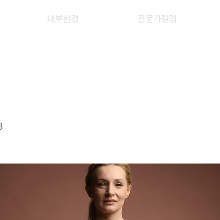
내부환경
전문가칼럼
 JING
8