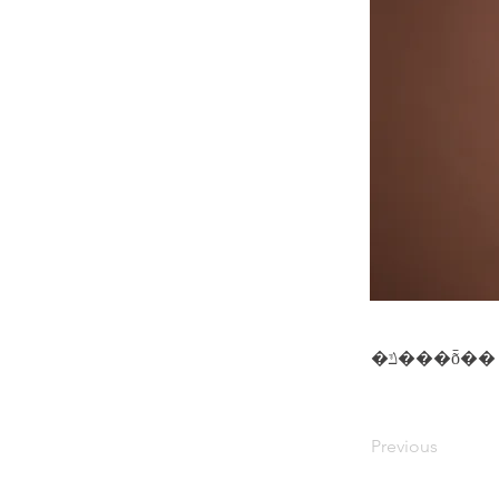
�ݿ���ȭ��
Previous