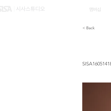
맴버십
< Back
ZHAO
SISA1605141