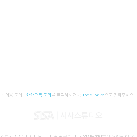
* 이용 문의 :
카카오톡 문의
를 클릭하시거나,
1588-3876
으로 전화주세요.
주식회사 시사유나이티드 I 대표 곽봉준 I
사업자등록번호
161-86-01652