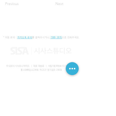
Previous
Next
* 이용 문의 :
카카오톡 문의
를 클릭하시거나,
1588-3876
으로 전화주세요.
주식회사 시사유나이티드 I 대표 곽봉준 I
사업자등록번호
161-86-01652
I
통신판매업신고번호 제 2021-경기김포-2387호
사무실 I 경기도 김포시 장기동 2083-6 마스터비즈파크 3층 336-
339호
스튜디오 I 서울특별시 강남구 논현로 616 대일빌딩
대표전화
1588-3876
I 해외문의
+82-10-7200-0211
​메일
admin@sisaunited.com
I 업무시간 평일 09:00~18:00
(13:00~14:00 점심시간)
예약시스템