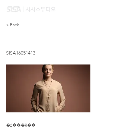
< Back
ZHANG LI LI
SISA16051413
�ݿ���ȭ��