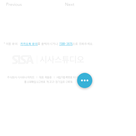
Previous
Next
* 이용 문의 :
카카오톡 문의
를 클릭하시거나,
1588-3876
으로 전화주세요.
주식회사 시사유나이티드 I 대표 곽봉준 I
사업자등록번호
161-86-01652
I
통신판매업신고번호 제 2021-경기김포-2387호
사무실 I 경기도 김포시 장기동 2083-6 마스터비즈파크 3층 336-
339호
스튜디오 I 서울특별시 강남구 논현로 616 대일빌딩
대표전화
1588-3876
I 해외문의
+82-10-7200-0211
​메일
admin@sisaunited.com
I 업무시간 평일 09:00~18:00
(13:00~14:00 점심시간)
예약시스템