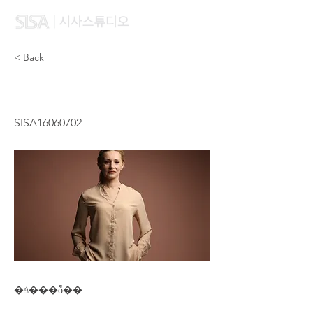
< Back
ZHANG JIA QI
SISA16060702
�ݿ���ȭ��