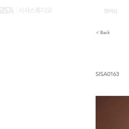
맴버십
< Back
YE F
SISA0163