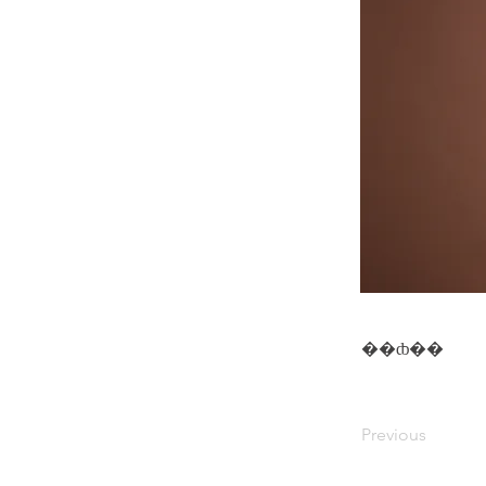
��ȸ��
Previous