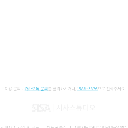
* 이용 문의 :
카카오톡 문의
를 클릭하시거나,
1588-3876
으로 전화주세요.
주식회사 시사유나이티드 I 대표 곽봉준 I
사업자등록번호
161-86-01652