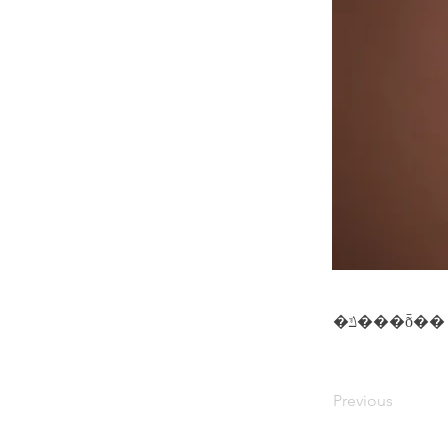
�ݿ���ȭ��
Previous