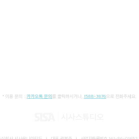
* 이용 문의 :
카카오톡 문의
를 클릭하시거나,
1588-3876
으로 전화주세요.
주식회사 시사유나이티드 I 대표 곽봉준 I
사업자등록번호
161-86-01652