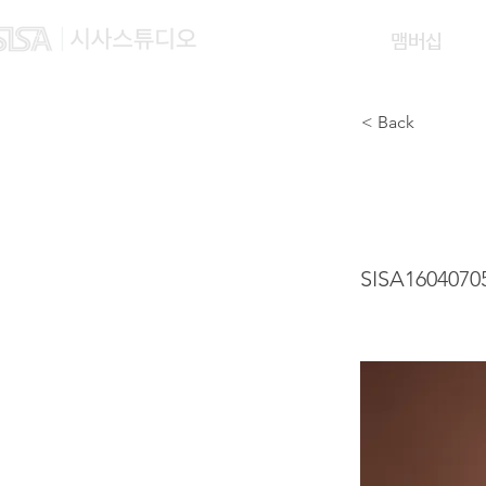
맴버십
< Back
XU X
SISA1604070