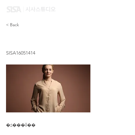
< Back
WU YI HAN
SISA16051414
�ݿ���ȭ��