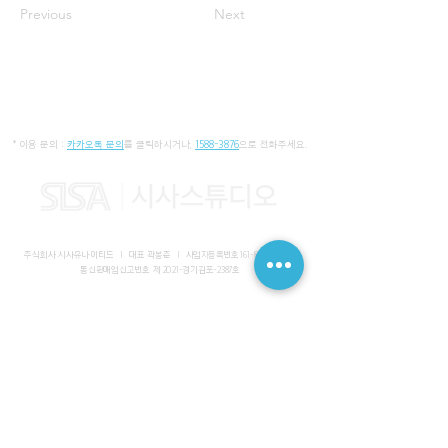
Previous
Next
* 이용 문의 :
카카오톡 문의
를 클릭하시거나,
1588-3876
으로 전화주세요.
주식회사 시사유나이티드 I 대표 곽봉준 I
사업자등록번호
161-86-01652
I
통신판매업신고번호 제 2021-경기김포-2387호
사무실 I 경기도 김포시 장기동 2083-6 마스터비즈파크 3층 336-
339호
스튜디오 I 서울특별시 강남구 논현로 616 대일빌딩
대표전화
1588-3876
I 해외문의
+82-10-7200-0211
​메일
admin@sisaunited.com
I 업무시간 평일 09:00~18:00
(13:00~14:00 점심시간)
예약시스템