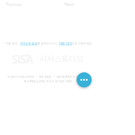
Previous
Next
* 이용 문의 :
카카오톡 문의
를 클릭하시거나,
1588-3876
으로 전화주세요.
주식회사 시사유나이티드 I 대표 곽봉준 I
사업자등록번호
161-86-01652
I
통신판매업신고번호 제 2021-경기김포-2387호
사무실 I 경기도 김포시 장기동 2083-6 마스터비즈파크 3층 336-
339호
스튜디오 I 서울특별시 강남구 논현로 616 대일빌딩
대표전화
1588-3876
I 해외문의
+82-10-7200-0211
​메일
admin@sisaunited.com
I 업무시간 평일 09:00~18:00
(13:00~14:00 점심시간)
예약시스템