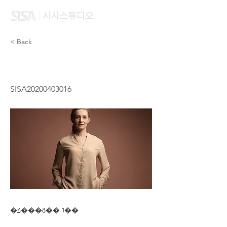
< Back
WONG KA YEE
SISA20200403016
�ݿ���ȭ�� 1��