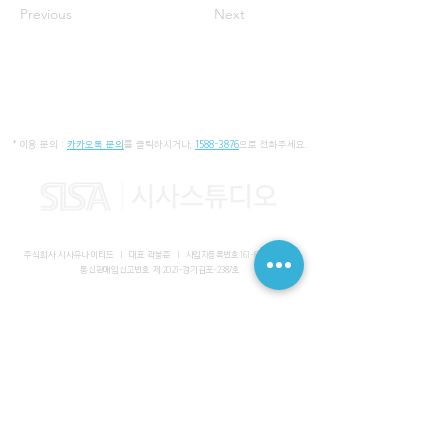
Previous
Next
* 이용 문의 :
카카오톡 문의
를 클릭하시거나,
1588-3876
으로 전화주세요.
주식회사 시사유나이티드 I 대표 곽봉준 I
사업자등록번호
161-86-01652
I
통신판매업신고번호 제 2021-경기김포-2387호
사무실 I 경기도 김포시 장기동 2083-6 마스터비즈파크 3층 336-
339호
스튜디오 I 서울특별시 강남구 논현로 616 대일빌딩
대표전화
1588-3876
I 해외문의
+82-10-7200-0211
​메일
admin@sisaunited.com
I 업무시간 평일 09:00~18:00
(13:00~14:00 점심시간)
예약시스템