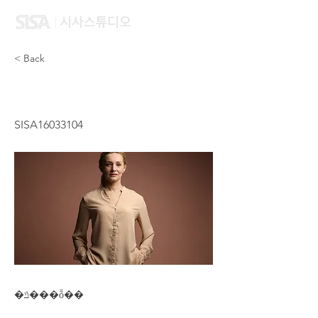
< Back
WANG YANG
SISA16033104
�ݿ���ȭ��