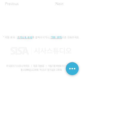
Previous
Next
* 이용 문의 :
카카오톡 문의
를 클릭하시거나,
1588-3876
으로 전화주세요.
주식회사 시사유나이티드 I 대표 곽봉준 I
사업자등록번호
161-86-01652
I
통신판매업신고번호 제 2021-경기김포-2387호
사무실 I 경기도 김포시 장기동 2083-6 마스터비즈파크 3층 336-
339호
스튜디오 I 서울특별시 강남구 논현로 616 대일빌딩
대표전화
1588-3876
I 해외문의
+82-10-7200-0211
​메일
admin@sisaunited.com
I 업무시간 평일 09:00~18:00
(13:00~14:00 점심시간)
예약시스템