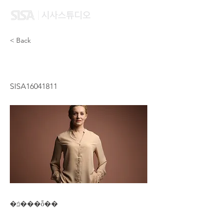
< Back
WANG YAN NI
SISA16041811
�ݿ���ȭ��