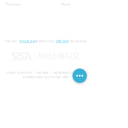
Previous
Next
* 이용 문의 :
카카오톡 문의
를 클릭하시거나,
1588-3876
으로 전화주세요.
주식회사 시사유나이티드 I 대표 곽봉준 I
사업자등록번호
161-86-01652
I
통신판매업신고번호 제 2021-경기김포-2387호
사무실 I 경기도 김포시 장기동 2083-6 마스터비즈파크 3층 336-
339호
스튜디오 I 서울특별시 강남구 논현로 616 대일빌딩
대표전화
1588-3876
I 해외문의
+82-10-7200-0211
​메일
admin@sisaunited.com
I 업무시간 평일 09:00~18:00
(13:00~14:00 점심시간)
예약시스템