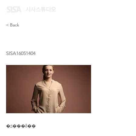
< Back
WANG QI YING
SISA16051404
�ݿ���ȭ��