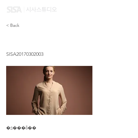
< Back
TO,SZE WING
SISA20170302003
�ݿ���ȭ��