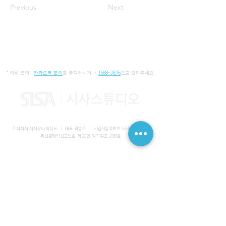
Previous
Next
* 이용 문의 :
카카오톡 문의
를 클릭하시거나,
1588-3876
으로 전화주세요.
주식회사 시사유나이티드 I 대표 곽봉준 I
사업자등록번호
161-86-01652
I
통신판매업신고번호 제 2021-경기김포-2387호
사무실 I 경기도 김포시 장기동 2083-6 마스터비즈파크 3층 336-
339호
스튜디오 I 서울특별시 강남구 논현로 616 대일빌딩
대표전화
1588-3876
I 해외문의
+82-10-7200-0211
​메일
admin@sisaunited.com
I 업무시간 평일 09:00~18:00
(13:00~14:00 점심시간)
예약시스템