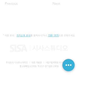
Previous
Next
* 이용 문의 :
카카오톡 문의
를 클릭하시거나,
1588-3876
으로 전화주세요.
주식회사 시사유나이티드 I 대표 곽봉준 I
사업자등록번호
161-86-01652
I
통신판매업신고번호 제 2021-경기김포-2387호
사무실 I 경기도 김포시 장기동 2083-6 마스터비즈파크 3층 336-
339호
스튜디오 I 서울특별시 강남구 논현로 616 대일빌딩
대표전화
1588-3876
I 해외문의
+82-10-7200-0211
​메일
admin@sisaunited.com
I 업무시간 평일 09:00~18:00
(13:00~14:00 점심시간)
예약시스템