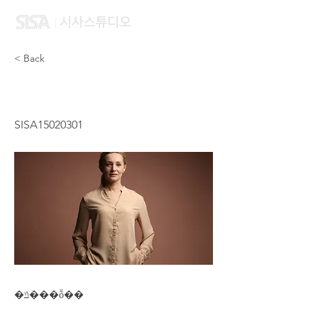
< Back
SEO YUNJU
SISA15020301
�ݿ���ȭ��