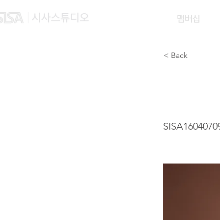
맴버십
< Back
REN 
SISA1604070