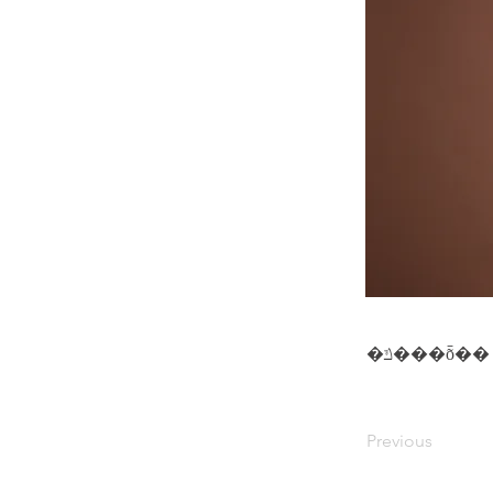
�ݿ���ȭ��
Previous