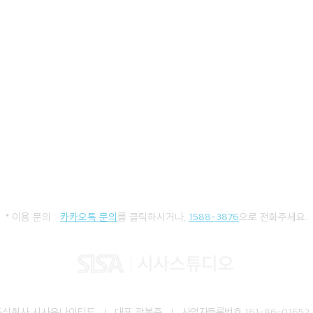
* 이용 문의 :
카카오톡 문의
를 클릭하시거나,
1588-3876
으로 전화주세요.
주식회사 시사유나이티드 I 대표 곽봉준 I
사업자등록번호
161-86-01652